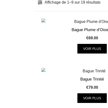
Trié
Affichage de 1–9 sur 19 résultats
du
plus
réce
au
Bague Plume d’Ois
plus
€
69.00
anci
VOIR PLUS
Ce
produit
a
plusieurs
Bague Trinité
variantes
€
79.00
Les
options
VOIR PLUS
peuvent
Ce
être