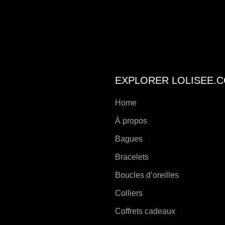
sur
la
page
de
produit
EXPLORER LOLISEE.
Home
À propos
Bagues
Bracelets
Boucles d’oreilles
Colliers
Coffrets cadeaux