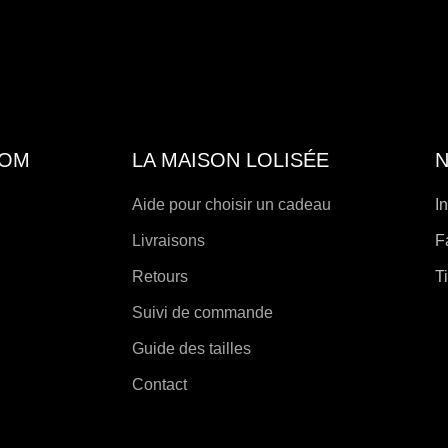
sur
la
pag
de
produ
COM
LA MAISON LOLISÉE
N
Aide pour choisir un cadeau
I
Livraisons
F
Retours
T
Suivi de commande
Guide des tailles
Contact