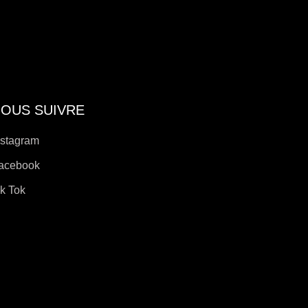
e
it
OUS SUIVRE
nstagram
acebook
ik Tok