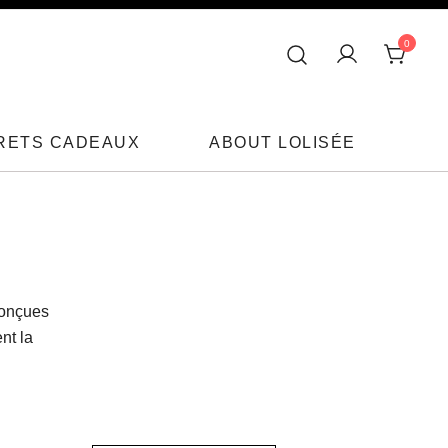
0
RETS CADEAUX
ABOUT LOLISÉE
conçues
nt la