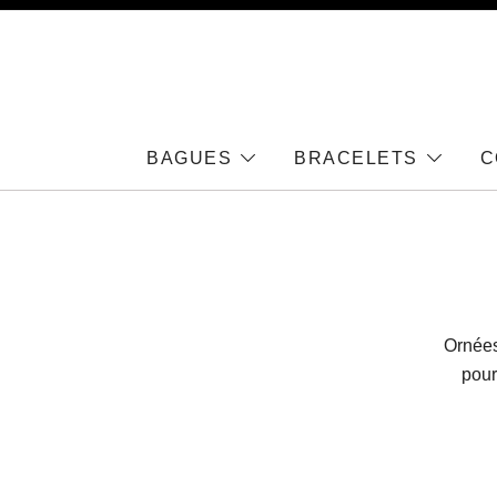
Skip
to
content
BAGUES
BRACELETS
C
Ornées
pour