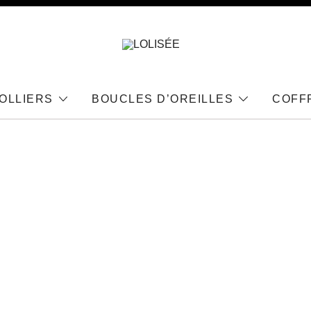
Bijoux en Argent 925
LOLISÉE
OLLIERS
BOUCLES D’OREILLES
COFF