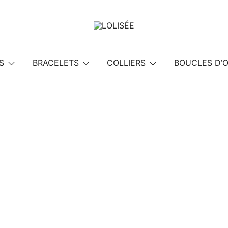
Bijoux en Argent 925
LOLISÉE
S
BRACELETS
COLLIERS
BOUCLES D’O