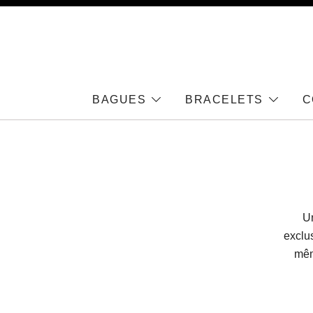
Skip
to
content
BAGUES
BRACELETS
C
Un
exclu
mêm