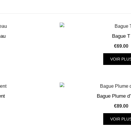
eau
Bague T
€
69.00
VOIR PLU
Ce
produ
a
plus
nt
Bague Plume d’
.
varia
€
89.00
Les
opti
VOIR PLU
peuv
Ce
être