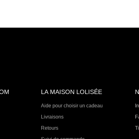
produ
choi
a
sur
plus
la
.
varia
pag
Les
de
opti
produ
peuv
être
choi
sur
la
COM
LA MAISON LOLISÉE
N
pag
de
Aide pour choisir un cadeau
I
produ
Livraisons
F
Retours
T