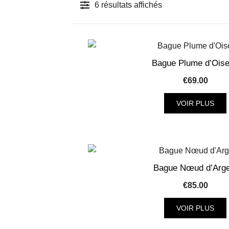
Trié
6 résultats affichés
du
plus
récent
au
Bague Plume d’Ois
plus
€
69.00
ancien
VOIR PLUS
Ce
produit
a
plusieurs
Bague Nœud d’Arge
variantes
€
85.00
Les
options
VOIR PLUS
peuvent
Ce
être