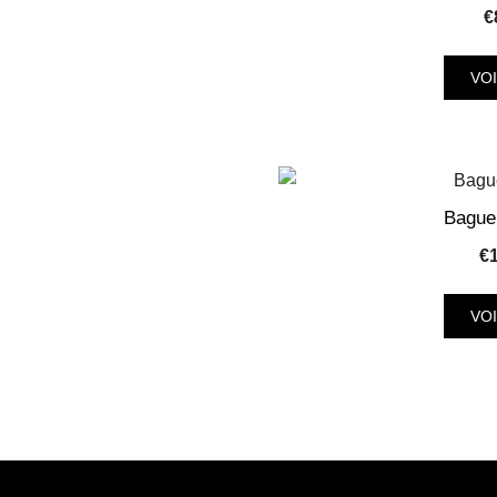
€
VO
Bague
€
VO