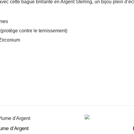
ec cette bague brillante en Argent Sterling, un bijou plein d’écl
èmes
rotège contre le ternissement)
Zirconium
s
ume d’Argent