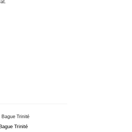
at.
Bague Trinité
B