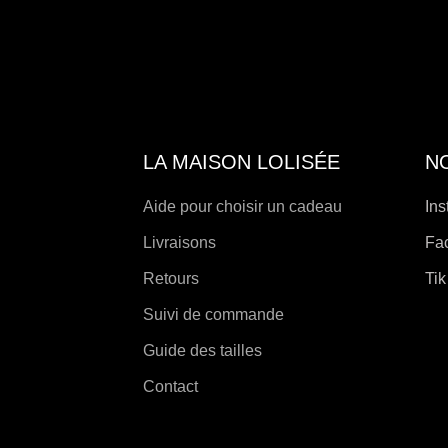
peuvent
être
choisies
sur
la
page
de
LA MAISON LOLISÉE
N
produit
Aide pour choisir un cadeau
Ins
Livraisons
Fa
Retours
Tik
Suivi de commande
Guide des tailles
Contact