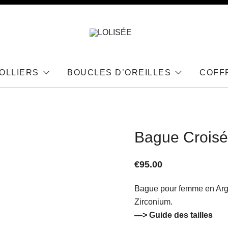
Bijoux en Argent 925
LOLISÉE
OLLIERS
BOUCLES D’OREILLES
COFF
Bague Crois
€
95.00
Bague pour femme en Arg
Zirconium.
—>
Guide des tailles