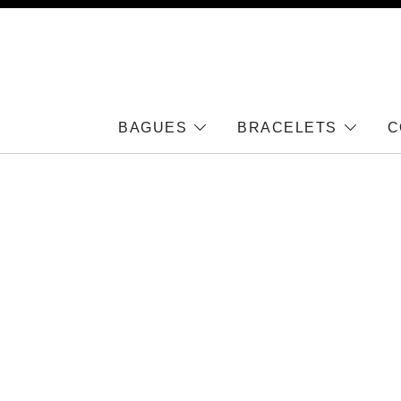
Skip
to
content
BAGUES
BRACELETS
C