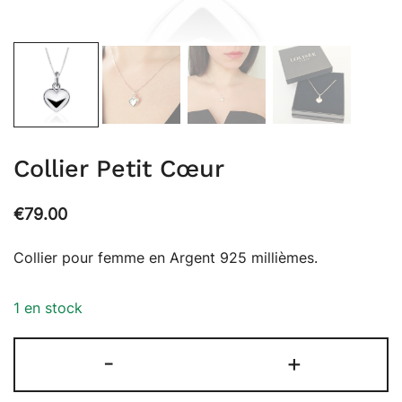
Collier Petit Cœur
€
79.00
Collier pour femme en Argent 925 millièmes.
1 en stock
quantité
-
+
de
Collier