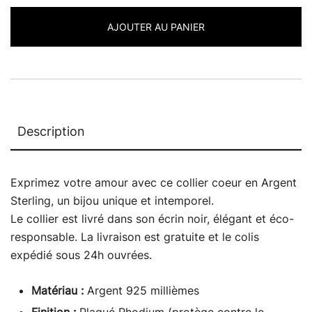
Petit
AJOUTER AU PANIER
Cœur
Description
Exprimez votre amour avec ce collier coeur en Argent
Sterling, un bijou unique et intemporel.
Le collier est livré dans son écrin noir, élégant et éco-
responsable. La livraison est gratuite et le colis
expédié sous 24h ouvrées.
Matériau :
Argent 925 millièmes
Finition :
Plaqué Rhodium (protège contre le