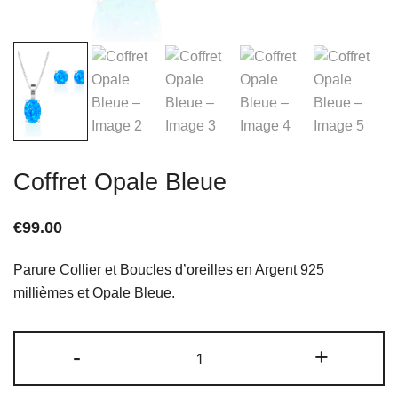
Coffret Opale Bleue
€
99.00
Parure Collier et Boucles d’oreilles en Argent 925
millièmes et Opale Bleue.
quantité
-
+
de
Coffret