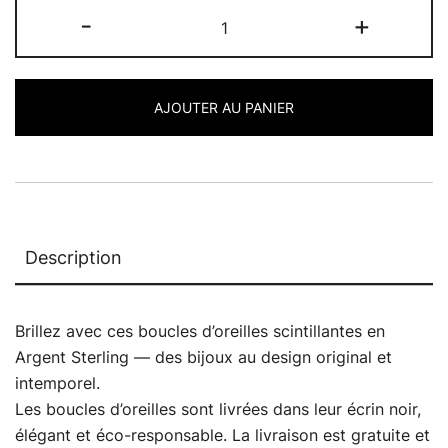
quantité
-
+
de
Boucles
d'oreilles
AJOUTER AU PANIER
Evershine
Description
Brillez avec ces boucles d’oreilles scintillantes en
Argent Sterling — des bijoux au design original et
intemporel.
Les boucles d’oreilles sont livrées dans leur écrin noir,
élégant et éco-responsable. La livraison est gratuite et