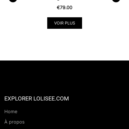
€
79.00
Ce
VOIR PLUS
produit
a
plusieurs
variantes.
Les
options
peuvent
être
choisies
sur
EXPLORER LOLISEE.COM
la
page
Home
de
À propos
produit