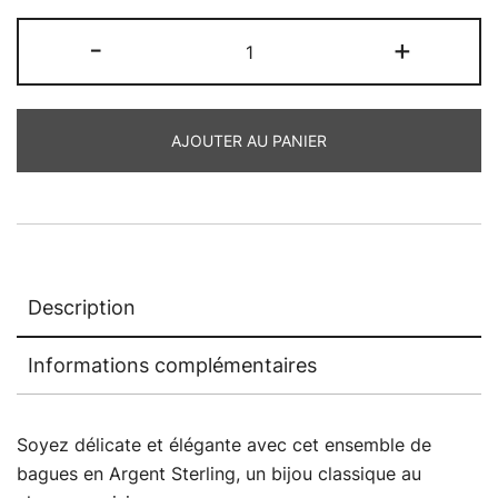
quantité
-
+
de
Bague
Vendôme
AJOUTER AU PANIER
Description
Informations complémentaires
Soyez délicate et élégante avec cet ensemble de
bagues en Argent Sterling, un bijou classique au